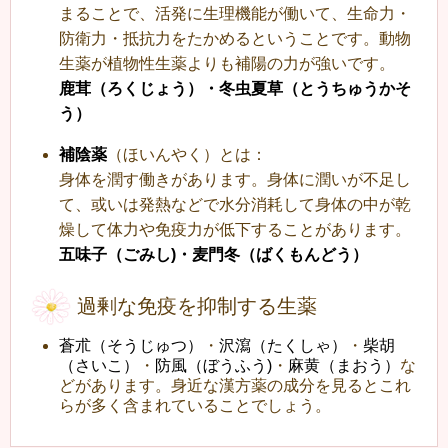
まることで、活発に生理機能が働いて、生命力・
防衛力・抵抗力をたかめるということです。動物
生薬が植物性生薬よりも補陽の力が強いです。
鹿茸（ろくじょう）・冬虫夏草（とうちゅうかそ
う）
補陰薬
（ほいんやく）とは：
身体を潤す働きがあります。身体に潤いが不足し
て、或いは発熱などで水分消耗して身体の中が乾
燥して体力や免疫力が低下することがあります。
五味子（ごみし)・麦門冬（ばくもんどう）
過剰な免疫を抑制する生薬
蒼朮（そうじゅつ）
・
沢瀉（たくしゃ）
・
柴胡
（さいこ）
・
防風（ぼうふう)
・
麻黄（まおう）
な
どがあります。身近な漢方薬の成分を見るとこれ
らが多く含まれていることでしょう。