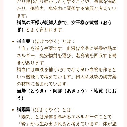
だり跳ねたり動かしたりすることや、身体を温め
たり、抵抗力、免疫力に関係する物質と考えてい
ます。
補気の王様が朝鮮人参で、女王様が黄耆（おう
ぎ）
とよく言われます。
補血薬
（ほけつやく）とは：
「血」を補う生薬です。血液は全身に栄養や熱エ
ネルギー、免疫物質を運び、老廃物を回収する働
きがあります。
補血には血液を補うだけでなく良い血管を作ると
いう機能まで考えています。婦人科系統の漢方薬
の材料に含まれています。
当帰（とうき）・阿膠（あきょう）・地黄（じお
う）
補陽薬
（ほようやく）とは：
「陽気」とは身体を温めるエネルギーのことで
「腎」から生み出されると考えています。体が温