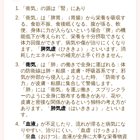
「衛気」の源は「腎」にあり
「衛気」は「脾胃」（胃腸）から栄養を吸収す
る。食欲不振、食後眠くなる、腹が張る、軟
便、身体に力が入らないという場合「脾」の機
能低下が考えられて、栄養を十分摂取できなく
体力回復ができず、病気や傷が治りにくくなり
ます。「
脾気虚
（ひききょ）」といいます。消
耗したエネルギーの補充が上手く行きません。
「
衛気
」は「肺」の働きで全身に運ばれる：体
の防衛線は肺・粘膜・皮膚・呼吸器系です。邪
気が外部から侵入しようとした時、「防衛する
力」が皮膚・粘膜に集合して警備します。
「肺」には「衛気」を運ぶ働き、スプリンクラ
ーのように全身に散布する働きがあり、花や、
皮膚と密接な関係があるという独特の考え方が
あります。「
肺気虚
（はいききょ）」といいま
す。
「血液」
が不足したり、流れが滞ると病気にな
りやすい、治りにくい。「血虚（けっきょ)」
「瘀
血
（おけつ)」血液が全身に大事な栄養物資