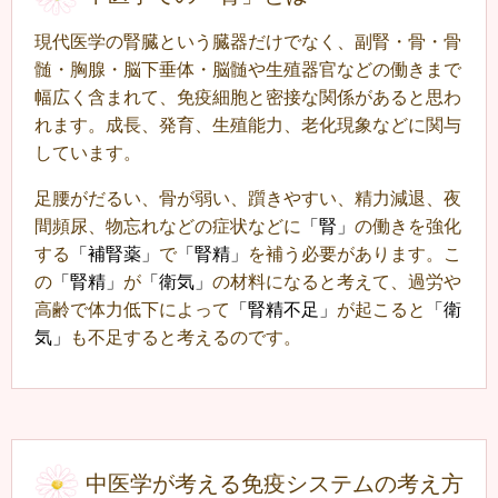
現代医学の腎臓という臓器だけでなく、副腎・骨・骨
髄・胸腺・脳
下垂体・脳髄や生殖器官などの働きまで
幅広く含まれて、免疫細胞と密接な関係があると思わ
れます。成長、発育、生殖能力、老化現象などに関与
しています。
足腰がだるい、骨が弱い、躓きやすい、精力減退、夜
間頻尿、物忘れなどの症状などに
「腎」
の働きを強化
する
「補腎薬」
で
「腎精」
を補う必要があります。こ
の
「腎精」
が
「衛気」
の材料になると考えて、過労や
高齢で体力低下によって
「腎精不足」
が起こると
「衛
気」
も不足すると考えるのです。
中医学が考える免疫システムの考え方