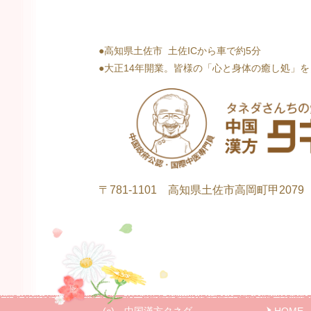
●高知県土佐市 土佐ICから車で約5分
●大正14年開業。皆様の「心と身体の癒し処」
〒781-1101 高知県土佐市高岡町甲2079
(c) 中国漢方タネダ
HOME