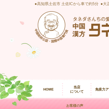
●高知県土佐市 土佐ICから車で約5分 
当店
HOME
免疫力ア
について
お客様の声