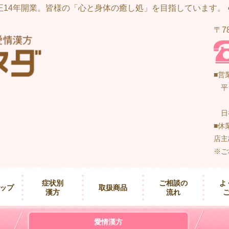
●大正14年開業。皆様の「心と身体の癒し処」を目指しています。
〒7
■
営
平 
日
■
休
店主
※ご
症状別
ご相談の
よ
ップ
取扱商品
漢方
流れ
愛情漢方